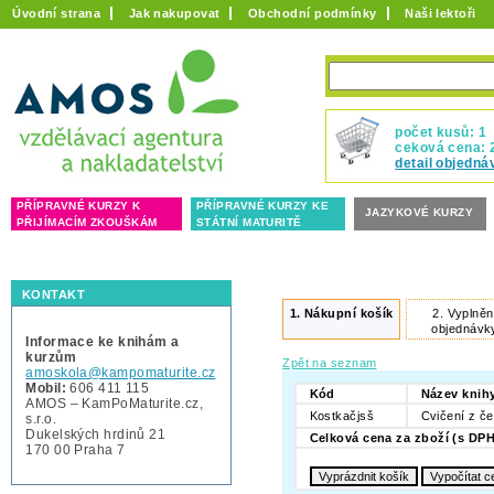
Úvodní strana
Jak nakupovat
Obchodní podmínky
Naši lektoři
počet kusů: 1
ceková cena: 
detail objedná
PŘÍPRAVNÉ KURZY K
PŘÍPRAVNÉ KURZY KE
JAZYKOVÉ KURZY
PŘIJÍMACÍM ZKOUŠKÁM
STÁTNÍ MATURITĚ
KONTAKT
1.
Nákupní košík
2.
Vyplněn
objednávk
Informace ke knihám a
kurzům
Zpět na seznam
amoskola@kampomaturite.cz
Mobil:
606 411 115
Kód
Název knih
AMOS – KamPoMaturite.cz,
Kostkačjsš
Cvičení z č
s.r.o.
Dukelských hrdinů 21
Celková cena za zboží (s DPH
170 00 Praha 7