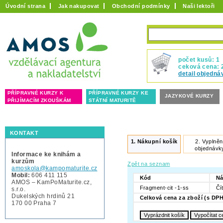
Úvodní strana
Jak nakupovat
Obchodní podmínky
Naši lektoři
počet kusů: 1
ceková cena: 
detail objedná
PŘÍPRAVNÉ KURZY K
PŘÍPRAVNÉ KURZY KE
JAZYKOVÉ KURZY
PŘIJÍMACÍM ZKOUŠKÁM
STÁTNÍ MATURITĚ
KONTAKT
1.
Nákupní košík
2.
Vyplněn
objednávk
Informace ke knihám a
kurzům
Zpět na seznam
amoskola@kampomaturite.cz
Mobil:
606 411 115
Kód
Ná
AMOS – KamPoMaturite.cz,
Fragment-cit -1-ss
Čí
s.r.o.
Dukelských hrdinů 21
Celková cena za zboží (s DPH
170 00 Praha 7