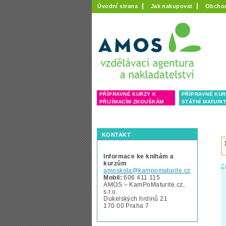
Úvodní strana
Jak nakupovat
Obcho
PŘÍPRAVNÉ KURZY K
PŘÍPRAVNÉ KUR
PŘIJÍMACÍM ZKOUŠKÁM
STÁTNÍ MATURI
KONTAKT
Informace ke knihám a
kurzům
Z
amoskola@kampomaturite.cz
Mobil:
606 411 115
AMOS – KamPoMaturite.cz,
s.r.o.
Dukelských hrdinů 21
170 00 Praha 7