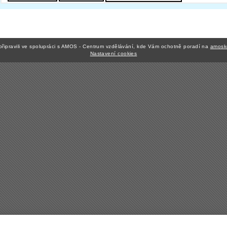
připravili ve spolupráci s AMOS - Centrum vzdělávání, kde Vám ochotně poradí na
amosk
Nastavení cookies