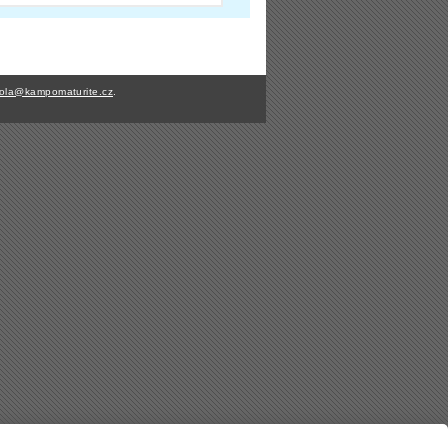
ola@kampomaturite.cz
.