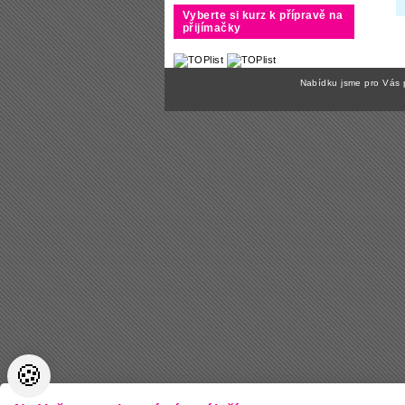
Vyberte si kurz k přípravě na
přijímačky
Nabídku jsme pro Vás 
🍪