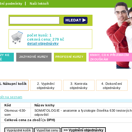
dní podmínky
Naši lektoři
počet kusů: 1
ceková cena: 279 kč
detail objednávky
ZY KE
KNIHY, CD K PŘIJÍMACÍM
JAZYKOVÉ KURZY
PROFESNÍ KURZY
TĚ
ZKOUŠKÁM
1.
Nákupní košík
2.
Vyplnění
3.
Kontrola
4.
Dokončení
objednávky
objednávky
objednávky
pět na seznam
Kód
Název knihy
Olomouc-630-
SOMATOLOGIE - anatomie a fyziologie člověka 630 testových
som
odpovědí
Celková cena za zboží (s DPH)