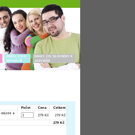
KNIHY, CD K
KNIHY, CD, SLOVNÍKY K
MATURITĚ
JAZYKŮM
Počet
Cena
Celkem
 otázek a
279 Kč
279 Kč
279 Kč