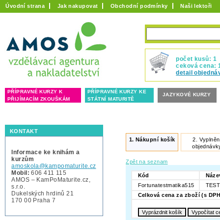
Úvodní strana
Jak nakupovat
Obchodní podmínky
Naši lektoři
počet kusů: 1
ceková cena: 
detail objedná
PŘÍPRAVNÉ KURZY K
PŘÍPRAVNÉ KURZY KE
JAZYKOVÉ KURZY
PŘIJÍMACÍM ZKOUŠKÁM
STÁTNÍ MATURITĚ
KONTAKT
1.
Nákupní košík
2.
Vyplněn
objednávk
Informace ke knihám a
kurzům
Zpět na seznam
amoskola@kampomaturite.cz
Mobil:
606 411 115
Kód
Náze
AMOS – KamPoMaturite.cz,
Fortunatestmatika515
TESTY
s.r.o.
Dukelských hrdinů 21
Celková cena za zboží (s DPH
170 00 Praha 7