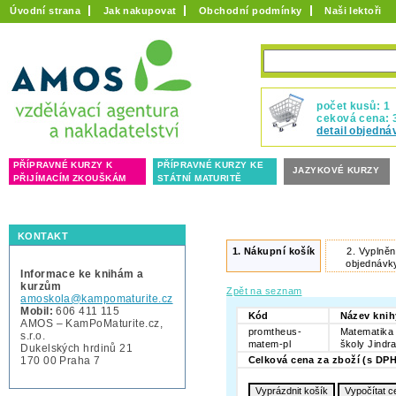
Úvodní strana
Jak nakupovat
Obchodní podmínky
Naši lektoři
počet kusů: 1
ceková cena: 
detail objedná
PŘÍPRAVNÉ KURZY K
PŘÍPRAVNÉ KURZY KE
JAZYKOVÉ KURZY
PŘIJÍMACÍM ZKOUŠKÁM
STÁTNÍ MATURITĚ
KONTAKT
1.
Nákupní košík
2.
Vyplněn
objednávk
Informace ke knihám a
kurzům
Zpět na seznam
amoskola@kampomaturite.cz
Mobil:
606 411 115
Kód
Název knih
AMOS – KamPoMaturite.cz,
promtheus-
Matematika 
s.r.o.
matem-pl
školy Jindr
Dukelských hrdinů 21
170 00 Praha 7
Celková cena za zboží (s DPH