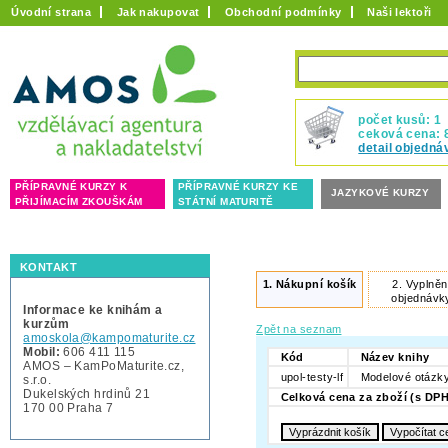
Úvodní strana
Jak nakupovat
Obchodní podmínky
Naši lektoři
počet kusů: 1
ceková cena: 
detail objedná
PŘÍPRAVNÉ KURZY K
PŘÍPRAVNÉ KURZY KE
JAZYKOVÉ KURZY
PŘIJÍMACÍM ZKOUŠKÁM
STÁTNÍ MATURITĚ
KONTAKT
1.
Nákupní košík
2.
Vyplněn
objednávk
Informace ke knihám a
kurzům
Zpět na seznam
amoskola@kampomaturite.cz
Mobil:
606 411 115
Kód
Název knihy
AMOS – KamPoMaturite.cz,
upol-testy-lf
Modelové otázky 
s.r.o.
Dukelských hrdinů 21
Celková cena za zboží (s DPH
170 00 Praha 7