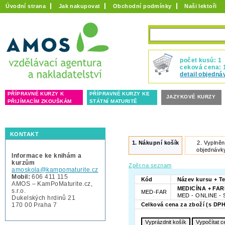
Úvodní strana
Jak nakupovat
Obchodní podmínky
Naši lektoři
počet kusů: 1
ceková cena: 
detail objedná
PŘÍPRAVNÉ KURZY K
PŘÍPRAVNÉ KURZY KE
JAZYKOVÉ KURZY
PŘIJÍMACÍM ZKOUŠKÁM
STÁTNÍ MATURITĚ
KONTAKT
1.
Nákupní košík
2.
Vyplněn
objednávk
Informace ke knihám a
kurzům
Zpět na seznam
amoskola@kampomaturite.cz
Mobil:
606 411 115
Kód
Název kursu + T
AMOS – KamPoMaturite.cz,
MEDICÍNA + FARM
s.r.o.
MED-FAR
MED - ONLINE - S
Dukelských hrdinů 21
170 00 Praha 7
Celková cena za zboží (s DPH