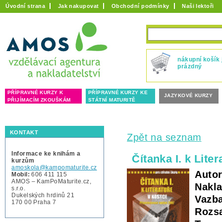
Úvodní strana
Jak nakupovat
Obchodní podmínky
Naši lektoři
nákupní košík 
prázdný
PŘÍPRAVNÉ KURZY K
PŘÍPRAVNÉ KURZY KE
JAZYKOVÉ KURZY
PŘIJÍMACÍM ZKOUŠKÁM
STÁTNÍ MATURITĚ
KONTAKT
Zpět na seznam
Informace ke knihám a
Čítanka I. k Lite
kurzům
amoskola@kampomaturite.cz
Autor
Mobil:
606 411 115
AMOS – KamPoMaturite.cz,
Nakla
s.r.o.
Dukelských hrdinů 21
Vazb
170 00 Praha 7
Rozs