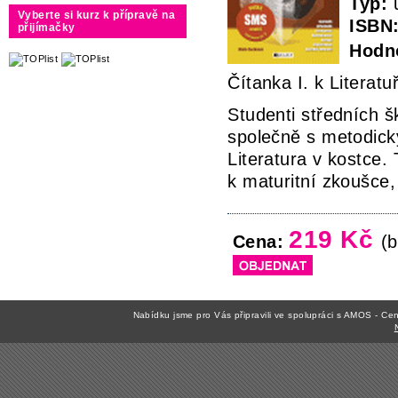
Typ:
u
Vyberte si kurz k přípravě na
ISBN
přijímačky
Hodno
Čítanka I. k Literat
Studenti středních š
společně s metodickým
Literatura v kostce
k maturitní zkoušce,
219 Kč
Cena:
(b
Nabídku jsme pro Vás připravili ve spolupráci s AMOS - C