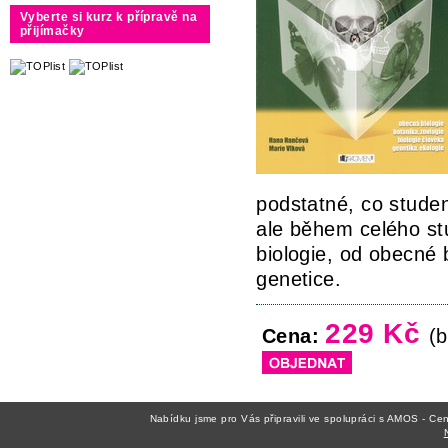
Vyberte si kurz k přípravě na
přijímačky
podstatné, co studen
ale během celého st
biologie, od obecné b
genetice.
229 Kč
Cena:
(b
Nabídku jsme pro Vás připravili ve spolupráci s AMOS - C