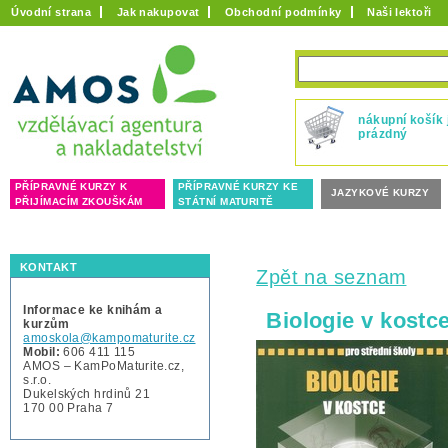
Úvodní strana
Jak nakupovat
Obchodní podmínky
Naši lektoři
nákupní košík 
prázdný
PŘÍPRAVNÉ KURZY K
PŘÍPRAVNÉ KURZY KE
JAZYKOVÉ KURZY
PŘIJÍMACÍM ZKOUŠKÁM
STÁTNÍ MATURITĚ
KONTAKT
Zpět na seznam
Informace ke knihám a
Biologie v kostc
kurzům
amoskola@kampomaturite.cz
Mobil:
606 411 115
AMOS – KamPoMaturite.cz,
s.r.o.
Dukelských hrdinů 21
170 00 Praha 7