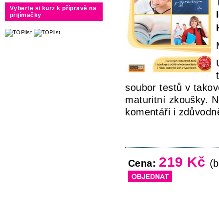
Vyberte si kurz k přípravě na
přijímačky
soubor testů v takové
maturitní zkoušky. N
komentáři i zdůvodně
219 Kč
Cena:
(b