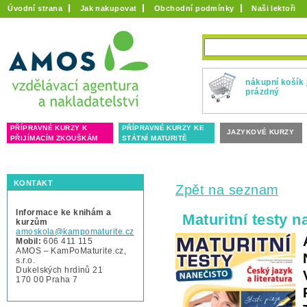
Úvodní strana
Jak nakupovat
Obchodní podmínky
Naši lektoři
nákupní košík 
prázdný
PŘÍPRAVNÉ KURZY K
PŘÍPRAVNÉ KURZY KE
JAZYKOVÉ KURZY
PŘIJÍMACÍM ZKOUŠKÁM
STÁTNÍ MATURITĚ
KONTAKT
Zpět na seznam
Informace ke knihám a
Maturitní testy n
kurzům
amoskola@kampomaturite.cz
Mobil:
606 411 115
AMOS – KamPoMaturite.cz,
s.r.o.
Dukelských hrdinů 21
170 00 Praha 7