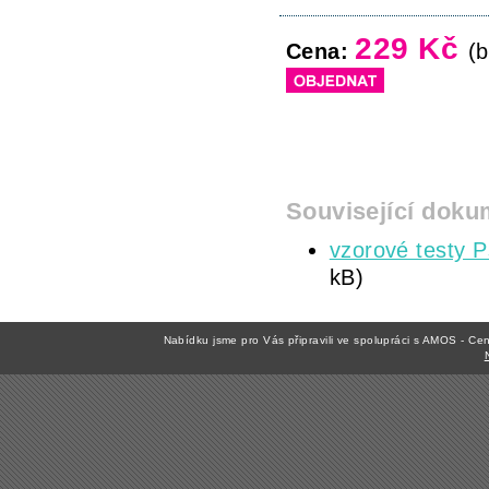
229 Kč
Cena:
(b
Související doku
vzorové testy P
kB)
Nabídku jsme pro Vás připravili ve spolupráci s AMOS - C