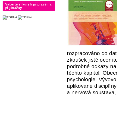
Vyberte si kurz k přípravě na
přijímačky
rozpracováno do dat
zkoušek jistě ocenít
podrobné odkazy na 
těchto kapitol: Obec
psychologie, Vývovoj
aplikované disciplín
a nervová soustava,