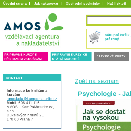
Úvodní strana
Jak nakupovat
Obchodní podmínky
Naši lektoři
nákupní košík 
prázdný
PŘÍPRAVNÉ KURZY K
PŘÍPRAVNÉ KURZY KE
JAZYKOVÉ KURZY
PŘIJÍMACÍM ZKOUŠKÁM
STÁTNÍ MATURITĚ
KONTAKT
Zpět na seznam
Informace ke knihám a
Psychologie - Ja
kurzům
amoskola@kampomaturite.cz
Mobil:
606 411 115
AMOS – KamPoMaturite.cz,
s.r.o.
Dukelských hrdinů 21
170 00 Praha 7