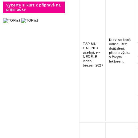
Vyberte si kurz k přípravě na
přijímačky
Kurz se koná
TSP MU -
online. Bez
ONLINE+
dojíždění,
učebnice -
přesto výuka
NEDĚLE
s živým
leden -
lektorem.
březen 2027