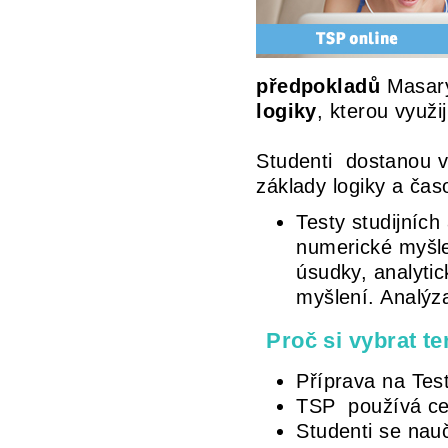
předpokladů
Masaryk
logiky
, kterou využi
Studenti dostanou v
základy logiky a ča
Testy studijníc
numerické myšle
úsudky, analytic
myšlení. Analýza
Proč si vybrat te
Příprava na Tes
TSP používá cel
Studenti se nauč