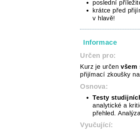
poslední příležit
krátce před přij
v hlavě!
Informace
Určen pro:
Kurz je určen
všem 
přijímací zkoušky na
Osnova:
Testy studijní
analytické a kri
přehled. Analýza
Vyučující: