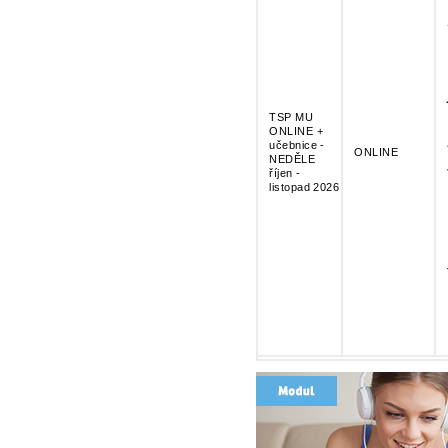
TSP MU
ONLINE +
učebnice -
ONLINE
NEDĚLE
říjen -
listopad 2026