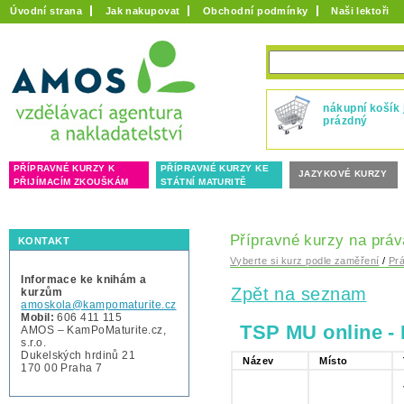
Úvodní strana
Jak nakupovat
Obchodní podmínky
Naši lektoři
nákupní košík 
prázdný
PŘÍPRAVNÉ KURZY K
PŘÍPRAVNÉ KURZY KE
JAZYKOVÉ KURZY
PŘIJÍMACÍM ZKOUŠKÁM
STÁTNÍ MATURITĚ
Přípravné kurzy na práva
KONTAKT
Vyberte si kurz podle zaměření
/
Pr
Informace ke knihám a
Zpět na seznam
kurzům
amoskola@kampomaturite.cz
Mobil:
606 411 115
TSP MU online -
AMOS – KamPoMaturite.cz,
s.r.o.
Dukelských hrdinů 21
Název
Místo
170 00 Praha 7