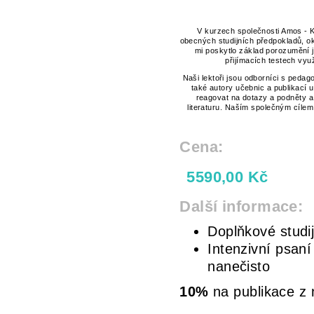
V kurzech společnosti Amos - K
obecných studijních předpokladů, ok
mi poskytlo základ porozumění ja
přijímacích testech vy
Naši lektoři jsou odborníci s peda
také autory učebnic a publikací u
reagovat na dotazy a podněty a
literaturu. Naším společným cílem
Cena:
5590,00 Kč
Další informace:
Doplňkové studi
Intenzivní psaní
nanečisto
10%
na publikace z