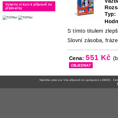
Vazb
Vyberte si kurz k přípravě na
Rozs
přijímačky
Typ:
Hodn
S tímto titulem zlep
Slovní zásoba, fráz
551 Kč
Cena:
(b
Nabídku jsme pro Vás připravili ve spolupráci s AMOS - C