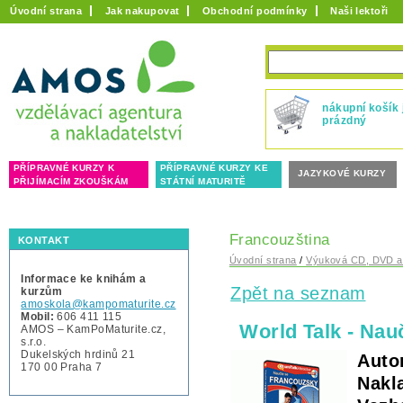
Úvodní strana
Jak nakupovat
Obchodní podmínky
Naši lektoři
nákupní košík 
prázdný
PŘÍPRAVNÉ KURZY K
PŘÍPRAVNÉ KURZY KE
JAZYKOVÉ KURZY
PŘIJÍMACÍM ZKOUŠKÁM
STÁTNÍ MATURITĚ
Francouzština
KONTAKT
Úvodní strana
/
Výuková CD, DVD a
Informace ke knihám a
Zpět na seznam
kurzům
amoskola@kampomaturite.cz
Mobil:
606 411 115
World Talk - Nau
AMOS – KamPoMaturite.cz,
s.r.o.
Dukelských hrdinů 21
Auto
170 00 Praha 7
Nakl